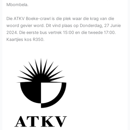
Mbombela.
Die ATKV Boeke-crawl is die plek waar die krag van die
woord gevier word. Dit vind plaas op Donderdag, 27 Junie
2024. Die eerste bus vertrek 15:00 en die tweede 17:00.
Kaartjies kos R350.