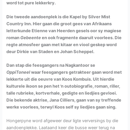
word tot pure lekkerkry.
Die tweede aandoenplek is die Kapel by Silver Mist
Country Inn. Hier gaan die groot gees van Afrikaans
letterkunde Etienne van Heerden gesels oor sy magiese
roman
Gebeente
en ook fragmente daaruit voorlees. Die
regte atmosfeer gaan met kitaar en viool geskep word
deur Dirkie van Staden en Johan Scheppel.
Dan stap die feesgangers na Nagkantoor se
OppiToneel
waar feesgangers getrakteer gaan word met
lekkerte uit die oeuvre van Koos Kombuis. Uit hierdie
kulturele ikoon se pen het ŉ outobiografie, roman, riller,
talle rubrieke, kortverhale, gedigte en liedjies gevloei.
Die bekende aktrise, Jana Cilliers, gaan van sy treffende
werke voorlees, terwyl Koos self sy liedjies gaan sing.
Hongerpyne word afgeweer deur ligte verversings by die
aandoenplekke. Laataand keer die busse weer terug na