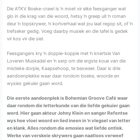
Die ATKV Boeke-crawl is ŉ moet vir elke feesganger wat
glo in die krag van die woord, hetsy ŉ greep uit ŉ roman
deur ŉ topskrywer, ŉ kortverhaal wat jou laat regop sit, of ŉ
trefseker gedig. Voeg daarby musiek en die tafel is gedek
vir kos vir die siel.
Feesgangers kry ŉ doppie-koppie met ŉ knertsie Van
Loveren Muskadel en ŉ serp om die ergste koue van die
mistieke dorpie, Kaapsehoop, te besweer. Daar is drie
aandoenplekke waar daar rondom boeke, woorde en
wysies gekuier gaan word.
Die eerste aandoenplek is Bohemian Groove Café waar
daar rondom die letterkunde van die liefde gekuier gaan
word. Hier gaan akteur Johny Klein en sanger Refentse
wys hoe vloei woord en lied ineen in ŉ vlegsel van letter
en klank. Alles rondom die emosies wat liefde ontlok.
Werke van verskeie skrywers gaan naatloos verweef