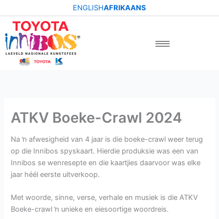
Skip
ENGLISH
AFRIKAANS
to
content
ATKV Boeke-Crawl 2024
Na ŉ afwesigheid van 4 jaar is die boeke-crawl weer terug
op die Innibos spyskaart. Hierdie produksie was een van
Innibos se wenresepte en die kaartjies daarvoor was elke
jaar héél eerste uitverkoop.
Met woorde, sinne, verse, verhale en musiek is die ATKV
Boeke-crawl ŉ unieke en eiesoortige woordreis.