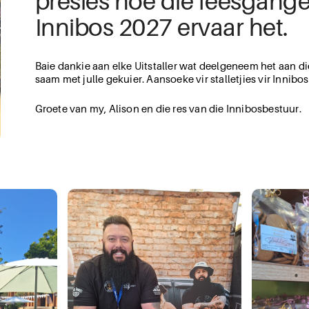
presies hoe die feesganger
Innibos 2027 ervaar het.
Baie dankie aan elke Uitstaller wat deelgeneem het aan di
saam met julle gekuier. Aansoeke vir stalletjies vir Inni
Groete van my, Alison en die res van die Innibosbestuur.