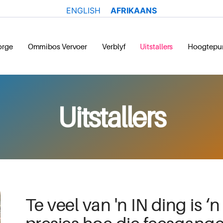
ENGLISH
AFRIKAANS
orge
Ommibos Vervoer
Verblyf
Uitstallers
Hoogtepu
Uitstallers
Te veel van 'n IN ding is ‘n